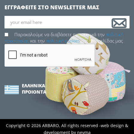
ΕΓΓΡΑΦΕΙΤΕ ΣΤΟ NEWSLETTER ΜΑΣ
Παρακαλούμε να διαβάσετε προσεκτικά την
πολιτική
προστασίας
και την
πολιτική cookies
της ιστοσελίδας μας
ΓΡΑΦΕΊΑ ΚΑΙ ΚΑΘΊΣΜΑΤΑ MOLL
ΕΛΛΗΝΙΚΑ
ΠΡΟΙΟΝΤΑ
ΛΟΙΠΑ ΠΡΟΪΟΝΤΑ ΚΑΙ ΚΑΘΊΣΜΑΤΑ
Copyright © 2026 ARBARO, All rights reserved -
web design &
development by
nevma