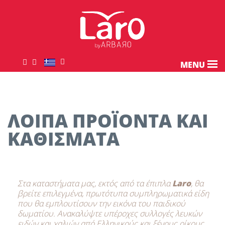
MENU
ΛΟΙΠΑ ΠΡΟΪΟΝΤΑ ΚΑΙ
ΚΑΘΙΣΜΑΤΑ
Στα καταστήματα μας, εκτός από τα έπιπλα
Laro
, θα
βρείτε επιλεγμένα, πρωτότυπα συμπληρωματικά είδη
που θα εμπλουτίσουν την εικόνα του παιδικού
δωματίου. Ανακαλύψτε υπέροχες συλλογές λευκών
ειδών και χαλιών από Ελληνικούς και ξένους οίκους,