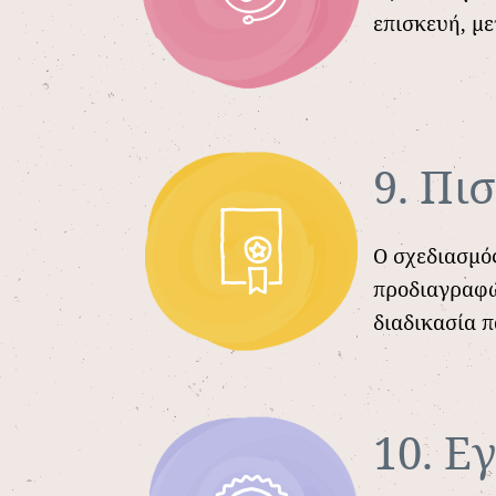
επισκευή, μ
9. Πι
Ο σχεδιασμό
προδιαγραφώ
διαδικασία π
10. Ε