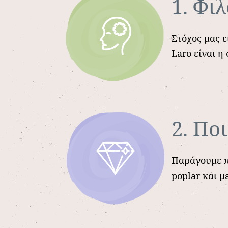
1. Φι
Στόχος μας 
Laro είναι η
2. Πο
Παράγουμε π
poplar και μ